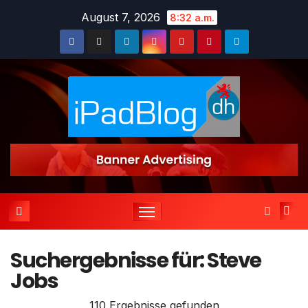
Zum
August 7, 2026
8:32 a.m.
Inhalt
springen
Suchergebnisse für:
Steve
Jobs
110 Ergebnisse gefunden