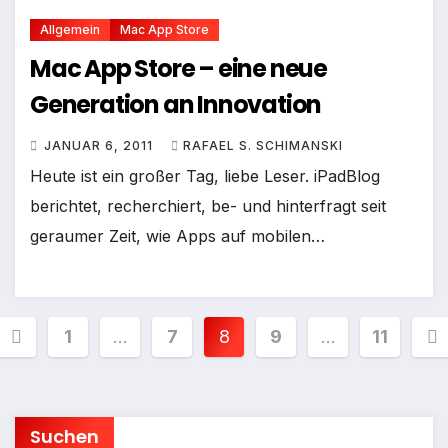
Allgemein
Mac App Store
Mac App Store – eine neue
Generation an Innovation
JANUAR 6, 2011
RAFAEL S. SCHIMANSKI
Heute ist ein großer Tag, liebe Leser. iPadBlog
berichtet, recherchiert, be- und hinterfragt seit
geraumer Zeit, wie Apps auf mobilen…
Seitennummerierung
1
…
7
8
9
…
11
der
Beiträge
Suchen