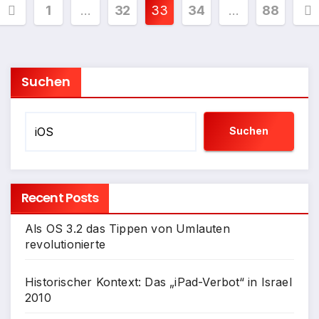
Seitennummerierung
1
…
32
33
34
…
88
der
Beiträge
Suchen
Suchen
Recent Posts
Als OS 3.2 das Tippen von Umlauten
revolutionierte
Historischer Kontext: Das „iPad-Verbot“ in Israel
2010