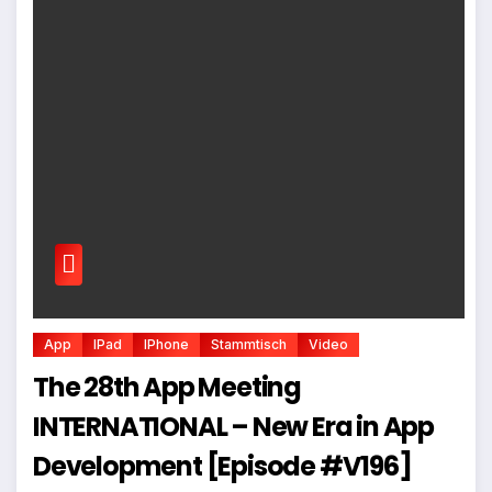
App
IPad
IPhone
Stammtisch
Video
The 28th App Meeting
INTERNATIONAL – New Era in App
Development [Episode #V196]