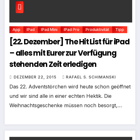
App
IPad
IPad Mini
IPad Pro
Produktivität
Tipp
[22. Dezember] The Hit List für iPad
– alles mit Eurer zur Verfügung
stehenden Zeit erledigen
DEZEMBER 22, 2015
RAFAEL S. SCHIMANSKI
Das 22. Adventstörchen wird heute schon geöffnet
und wir sind alle in einer echten Hektik. Die
Weihnachtsgeschenke müssen noch besorgt,…