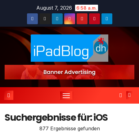
Zum
August 7, 2026
6:58 a.m.
Inhalt
springen
Suchergebnisse für:
iOS
877 Ergebnisse gefunden