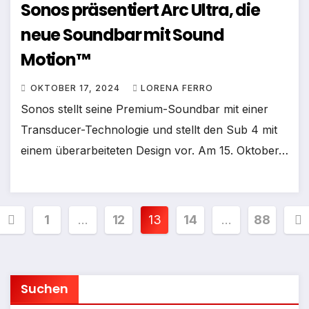
Sonos präsentiert Arc Ultra, die
neue Soundbar mit Sound
Motion™
OKTOBER 17, 2024
LORENA FERRO
Sonos stellt seine Premium-Soundbar mit einer
Transducer-Technologie und stellt den Sub 4 mit
einem überarbeiteten Design vor. Am 15. Oktober…
Seitennummerierung
1
…
12
13
14
…
88
der
Beiträge
Suchen